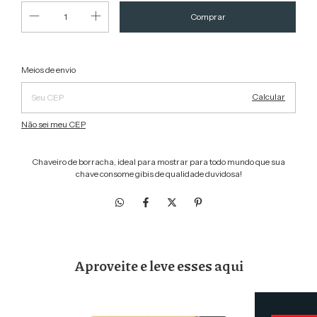
Alterar CEP
Entregas para o CEP:
Meios de envio
Calcular
Não sei meu CEP
Chaveiro de borracha, ideal para mostrar para todo mundo que sua
chave consome gibis de qualidade duvidosa!
Aproveite e leve esses aqui