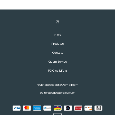
Início
Produtos
Contato
Quem Somos
PDC na Mídia
revistapedecabra@gmail.com
editorapedecabra.com.br