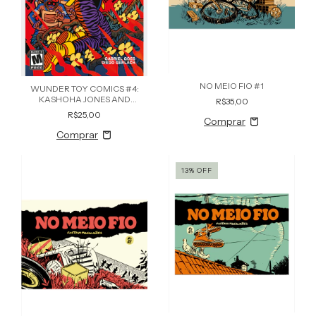
NO MEIO FIO #1
WUNDER TOY COMICS #4:
KASHOHA JONES AND
R$35,00
FRIENDS
R$25,00
13
%
OFF