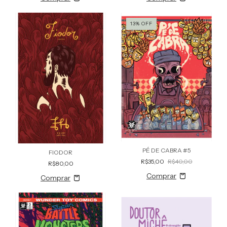
13
%
OFF
PÉ DE CABRA #5
FIODOR
R$35,00
R$40,00
R$80,00