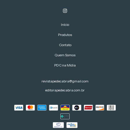
Início
Produtos
Contato
Quem Somos
PDC na Mídia
revistapedecabra@gmail.com
editorapedecabra.com.br