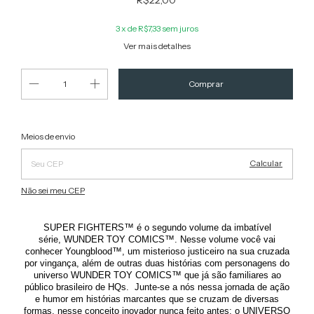
R$22,00
3
x de
R$7,33
sem juros
Ver mais detalhes
Alterar CEP
Entregas para o CEP:
Meios de envio
Calcular
Não sei meu CEP
™
SUPER FIGHTERS
é o segundo volume da imbatível
™
série, WUNDER TOY COMICS
. Nesse volume você vai
™
conhecer Youngblood
, um misterioso justiceiro na sua cruzada
por vingança, além de outras duas histórias com personagens do
™
universo WUNDER TOY COMICS
que já são familiares ao
público brasileiro de HQs. Junte-se a nós nessa jornada de ação
e humor em histórias marcantes que se cruzam de diversas
formas, nesse conceito inovador nunca feito antes: o UNIVERSO