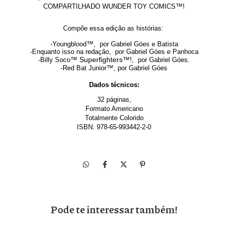
™
COMPARTILHADO WUNDER TOY COMICS
!
Compõe essa edição as histórias:
™
-Youngblood
, por Gabriel Góes e Batista
-Enquanto isso na redação, por Gabriel Góes e Panhoca
™ Superfighters™!
-Billy Soco
, por Gabriel Góes.
™
-Red Bat Junior
, por Gabriel Góes
Dados técnicos:
32 páginas,
Formato Americano
Totalmente Colorido
ISBN: 978-65-993442-2-0
Pode te interessar também!