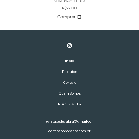
SUPERFIGHTERS
R$22,00
Início
Produtos
Contato
Quem Somos
PDC na Mídia
revistapedecabra@gmail.com
editorapedecabra.com.br