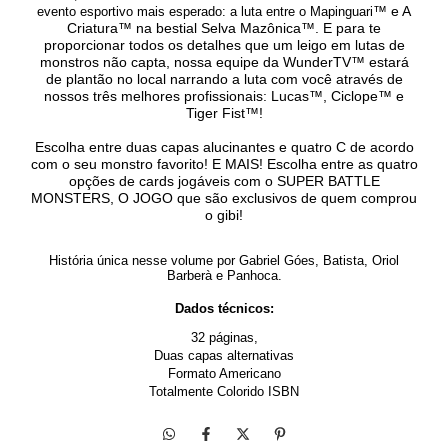
™ e A
evento esportivo mais esperado: a luta entre o Mapinguari
Criatura
™ na bestial Selva Mazônica™. E para te
proporcionar todos os detalhes que um leigo em lutas de
monstros não capta, nossa equipe da WunderTV™ estará
de plantão no local narrando a luta com você através de
nossos três melhores profissionais: Lucas™, Ciclope™ e
Tiger Fist™!
Escolha entre duas capas alucinantes e quatro C de acordo
com o seu monstro favorito! E MAIS! Escolha entre as quatro
opções de cards jogáveis com o SUPER BATTLE
MONSTERS, O JOGO que são exclusivos de quem comprou
o gibi!
História única nesse volume por
Gabriel Góes, Batista, Oriol
Barberà e Panhoca.
Dados técnicos:
32 páginas,
Duas capas alternativas
Formato Americano
Totalmente Colorido ISBN