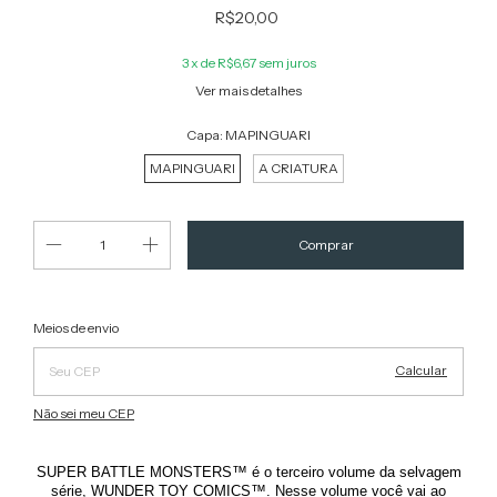
R$20,00
3
x de
R$6,67
sem juros
Ver mais detalhes
Capa:
MAPINGUARI
MAPINGUARI
A CRIATURA
Alterar CEP
Entregas para o CEP:
Meios de envio
Calcular
Não sei meu CEP
™
SUPER BATTLE MONSTERS
é o terceiro volume da selvagem
™
série, WUNDER TOY COMICS
. Nesse volume você vai ao