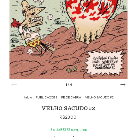
1
/
4
Início
.
PUBLICAÇÕES
.
PÉ DE CABRA
.
VELHO SACUDO #2
VELHO SACUDO #2
R$23,00
3
x de
R$7,67
sem juros