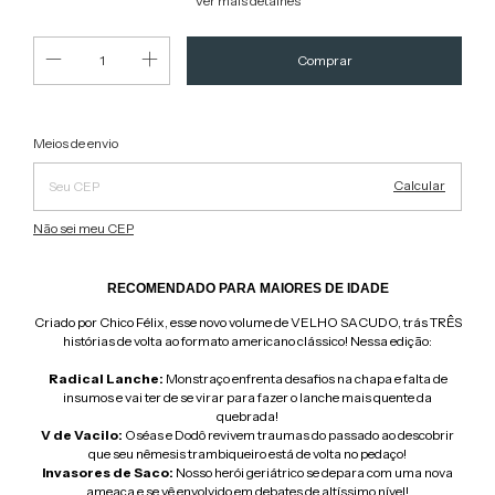
Ver mais detalhes
Alterar CEP
Entregas para o CEP:
Meios de envio
Calcular
Não sei meu CEP
RECOMENDADO PARA MAIORES DE IDADE
Criado por Chico Félix, esse novo volume de VELHO SACUDO, trás TRÊS
histórias de volta ao formato americano clássico! Nessa edição:
Radical Lanche:
Monstraço enfrenta desafios na chapa e falta de
insumos e vai ter de se virar para fazer o lanche mais quente da
quebrada!
V de Vacilo:
Oséas e Dodô revivem traumas do passado ao descobrir
que seu nêmesis trambiqueiro está de volta no pedaço!
Invasores de Saco:
Nosso herói geriátrico se depara com uma nova
ameaça e se vê envolvido em debates de altíssimo nível!