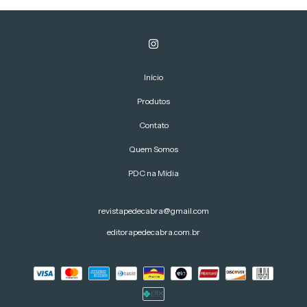
Início
Produtos
Contato
Quem Somos
PDC na Mídia
revistapedecabra@gmail.com
editorapedecabra.com.br